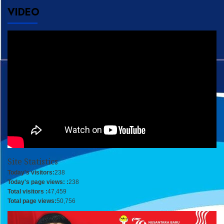
VIDEO
Site Statistics
Today's visitors:
238
Today's page views: :
238
Total visitors :
47,459
Total page views:
50,756