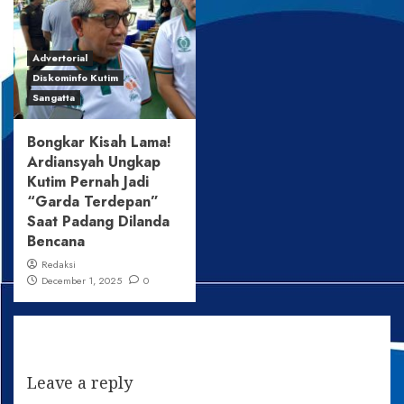
Advertorial
Diskominfo Kutim
Sangatta
Bongkar Kisah Lama!
Ardiansyah Ungkap
Kutim Pernah Jadi
“Garda Terdepan”
Saat Padang Dilanda
Bencana
Redaksi
December 1, 2025
0
Leave a reply