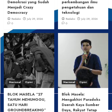
Demokrasi yang Sudah
perkembangan ilmu
Menjadi Crazy
pengetahuan dan
Democracy
teknologi
Redaksi
July 29, 2026
Redaksi
July 28, 2026
0
0
Nasional
Opini
Nasional
Opini
BLOK MASELA “27
Blok Masela:
TAHUN MENUNGGU,
Mengakhiri Paradoks
SATU HARI
Daerah Kaya Sumber
GROUNDBREAKING”
Daya, Rakyat Tetap