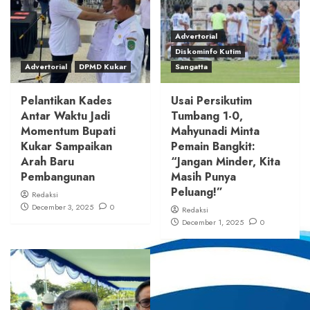
Advertorial
Diskominfo Kutim
Advertorial
DPMD Kukar
Sangatta
Pelantikan Kades
Usai Persikutim
Antar Waktu Jadi
Tumbang 1-0,
Momentum Bupati
Mahyunadi Minta
Kukar Sampaikan
Pemain Bangkit:
Arah Baru
“Jangan Minder, Kita
Pembangunan
Masih Punya
Peluang!”
Redaksi
December 3, 2025
0
Redaksi
December 1, 2025
0