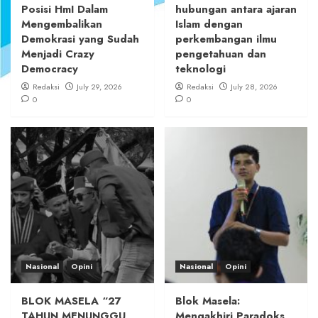
Posisi HmI Dalam
hubungan antara ajaran
Mengembalikan
Islam dengan
Demokrasi yang Sudah
perkembangan ilmu
Menjadi Crazy
pengetahuan dan
Democracy
teknologi
Redaksi
July 29, 2026
Redaksi
July 28, 2026
0
0
Nasional
Opini
Nasional
Opini
BLOK MASELA “27
Blok Masela:
TAHUN MENUNGGU,
Mengakhiri Paradoks