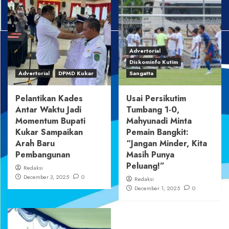
Advertorial
Diskominfo Kutim
Advertorial
DPMD Kukar
Sangatta
Pelantikan Kades
Usai Persikutim
Antar Waktu Jadi
Tumbang 1-0,
Momentum Bupati
Mahyunadi Minta
Kukar Sampaikan
Pemain Bangkit:
Arah Baru
“Jangan Minder, Kita
Pembangunan
Masih Punya
Peluang!”
Redaksi
December 3, 2025
0
Redaksi
December 1, 2025
0