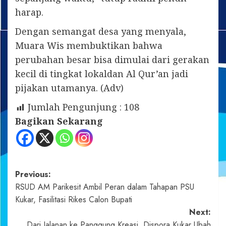
harap.
Dengan semangat desa yang menyala,
Muara Wis membuktikan bahwa
perubahan besar bisa dimulai dari gerakan
kecil di tingkat lokaldan Al Qur’an jadi
pijakan utamanya. (Adv)
Jumlah Pengunjung :
108
Bagikan Sekarang
Post
Previous:
RSUD AM Parikesit Ambil Peran dalam Tahapan PSU
navigation
Kukar, Fasilitasi Rikes Calon Bupati
Next:
Dari Jalanan ke Panggung Kreasi, Dispora Kukar Ubah