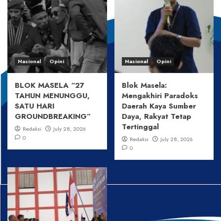
Nasional
Opini
Nasional
Opini
BLOK MASELA “27
Blok Masela:
TAHUN MENUNGGU,
Mengakhiri Paradoks
SATU HARI
Daerah Kaya Sumber
GROUNDBREAKING”
Daya, Rakyat Tetap
Tertinggal
Redaksi
July 28, 2026
0
Redaksi
July 28, 2026
0