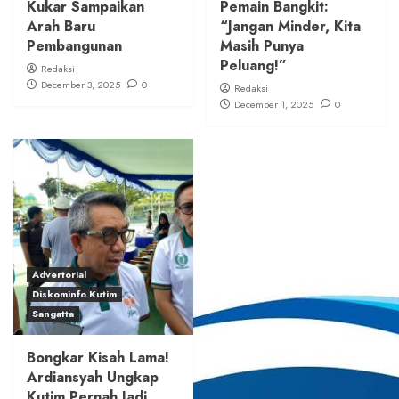
Kukar Sampaikan
Pemain Bangkit:
Arah Baru
“Jangan Minder, Kita
Pembangunan
Masih Punya
Peluang!”
Redaksi
December 3, 2025
0
Redaksi
December 1, 2025
0
Advertorial
Diskominfo Kutim
Sangatta
Bongkar Kisah Lama!
Ardiansyah Ungkap
Kutim Pernah Jadi