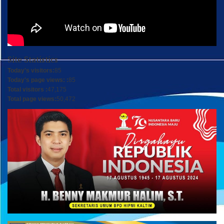
Site Statistics
Today's visitors:
85
Today's page views: :
85
Total visitors :
47,175
Total page views:
50,472