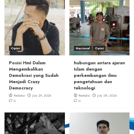
Opini
Nasional
Opini
Posisi HmI Dalam
hubungan antara ajaran
Mengembalikan
Islam dengan
Demokrasi yang Sudah
perkembangan ilmu
Menjadi Crazy
pengetahuan dan
Democracy
teknologi
Redaksi
July 29, 2026
Redaksi
July 28, 2026
0
0