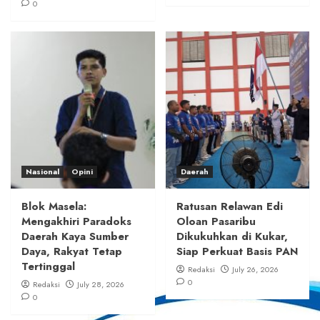
0
Nasional
Opini
Daerah
Blok Masela:
Ratusan Relawan Edi
Mengakhiri Paradoks
Oloan Pasaribu
Daerah Kaya Sumber
Dikukuhkan di Kukar,
Daya, Rakyat Tetap
Siap Perkuat Basis PAN
Tertinggal
Redaksi
July 26, 2026
0
Redaksi
July 28, 2026
0