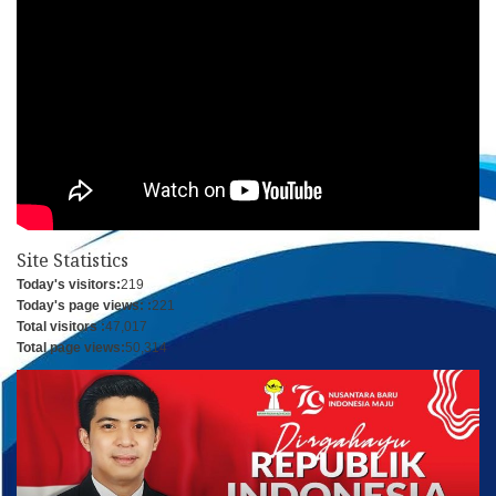
Site Statistics
Today's visitors:
219
Today's page views: :
221
Total visitors :
47,017
Total page views:
50,314