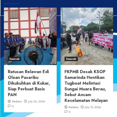
Daerah
Daerah
Ratusan Relawan Edi
FKPMB Desak KSOP
Oloan Pasaribu
Samarinda Hentikan
Dikukuhkan di Kukar,
Tugboat Melintasi
Siap Perkuat Basis
Sungai Muara Berau,
PAN
Sebut Ancam
Keselamatan Nelayan
Redaksi
July 26, 2026
0
Redaksi
July 13, 2026
0