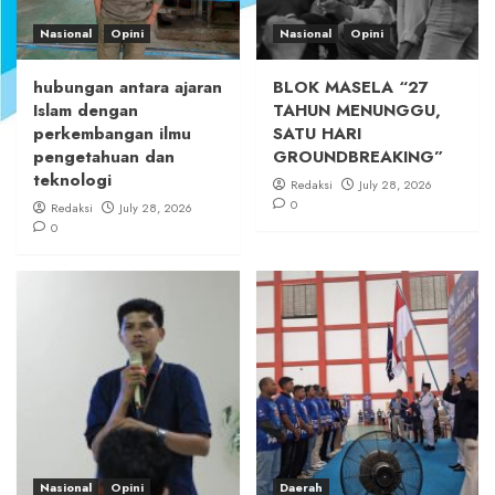
Nasional
Opini
Nasional
Opini
hubungan antara ajaran
BLOK MASELA “27
Islam dengan
TAHUN MENUNGGU,
perkembangan ilmu
SATU HARI
pengetahuan dan
GROUNDBREAKING”
teknologi
Redaksi
July 28, 2026
0
Redaksi
July 28, 2026
0
Nasional
Opini
Daerah