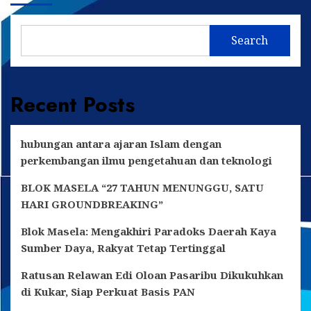
Kaltim
Menerima
Bantuan
Search
1
Unit
Mobil
Pemeliharaan
Recent Posts
Masjid
Dari
Yayasan
Prabowo
hubungan antara ajaran Islam dengan
Subianto
perkembangan ilmu pengetahuan dan teknologi
Djojohadikusumo
BLOK MASELA “27 TAHUN MENUNGGU, SATU
HARI GROUNDBREAKING”
Blok Masela: Mengakhiri Paradoks Daerah Kaya
Sumber Daya, Rakyat Tetap Tertinggal
Ratusan Relawan Edi Oloan Pasaribu Dikukuhkan
di Kukar, Siap Perkuat Basis PAN