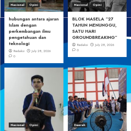
Nasional
Opini
Nasional
Opini
hubungan antara ajaran
BLOK MASELA “27
Islam dengan
TAHUN MENUNGGU,
perkembangan ilmu
SATU HARI
pengetahuan dan
GROUNDBREAKING”
teknologi
Redaksi
July 28, 2026
0
Redaksi
July 28, 2026
0
Nasional
Opini
Daerah