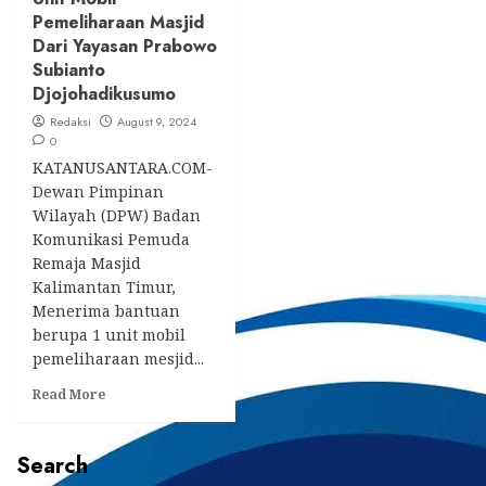
Pemeliharaan Masjid
Dari Yayasan Prabowo
Subianto
Djojohadikusumo
Redaksi
August 9, 2024
0
KATANUSANTARA.COM-
Dewan Pimpinan
Wilayah (DPW) Badan
Komunikasi Pemuda
Remaja Masjid
Kalimantan Timur,
Menerima bantuan
berupa 1 unit mobil
pemeliharaan mesjid...
Read
Read More
more
about
DPW
Search
BKPRMI