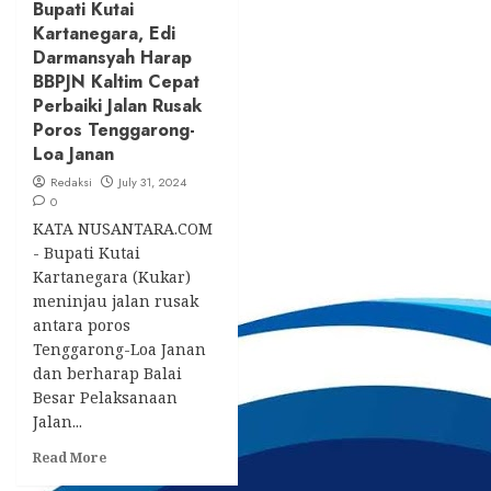
Bupati Kutai
Kartanegara, Edi
Darmansyah Harap
BBPJN Kaltim Cepat
Perbaiki Jalan Rusak
Poros Tenggarong-
Loa Janan
Redaksi
July 31, 2024
0
KATA NUSANTARA.COM
- Bupati Kutai
Kartanegara (Kukar)
meninjau jalan rusak
antara poros
Tenggarong-Loa Janan
dan berharap Balai
Besar Pelaksanaan
Jalan...
Read
Read More
more