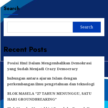
about
Bupati
Search
Kutai
Kartanegara,
Edi
Darmansyah
Search
Harap
BBPJN
Kaltim
Cepat
Recent Posts
Perbaiki
Jalan
Rusak
Poros
Posisi HmI Dalam Mengembalikan Demokrasi
Tenggarong-
yang Sudah Menjadi Crazy Democracy
Loa
Janan
hubungan antara ajaran Islam dengan
perkembangan ilmu pengetahuan dan teknologi
BLOK MASELA “27 TAHUN MENUNGGU, SATU
HARI GROUNDBREAKING”