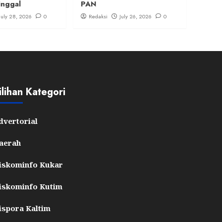
inggal
PAN
July 28, 2026
0
Redaksi
July 26, 2026
0
ilihan Kategori
dvertorial
aerah
iskominfo Kukar
iskominfo Kutim
ispora Kaltim