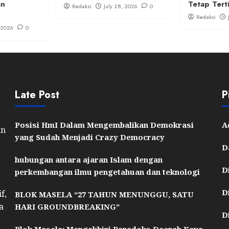
an
Tetap Tert
Redaksi
July 28, 2026
0
Redaksi
, 2026
0
Late Post
P
Posisi HmI Dalam Mengembalikan Demokrasi
A
an
yang Sudah Menjadi Crazy Democracy
D
hubungan antara ajaran Islam dengan
D
perkembangan ilmu pengetahuan dan teknologi
D
f,
BLOK MASELA “27 TAHUN MENUNGGU, SATU
a
HARI GROUNDBREAKING”
D