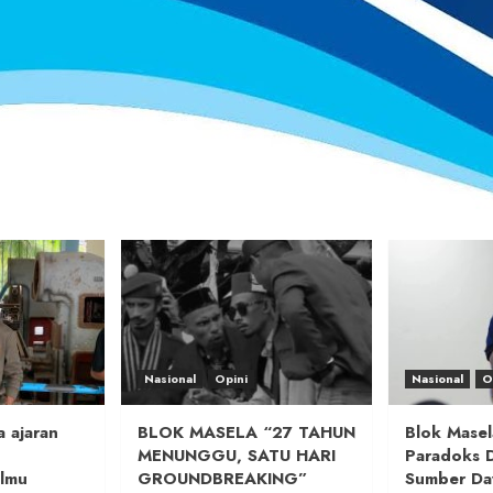
Nasional
Opini
Nasional
O
 ajaran
BLOK MASELA “27 TAHUN
Blok Masel
MENUNGGU, SATU HARI
Paradoks 
lmu
GROUNDBREAKING”
Sumber Da