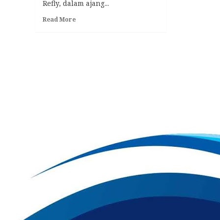
Refly, dalam ajang...
Read
Read More
more
about
Atlet
Persambi
Kukar,
Muhammad
Refly,
Raih
Mendali
Perak
Di
PON
XXI
Aceh-
Sumut