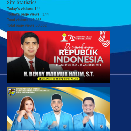
Site Statistics
Today's visitors:
144
Today's page views: :
144
Total visitors :
47,365
Total page views:
50,662