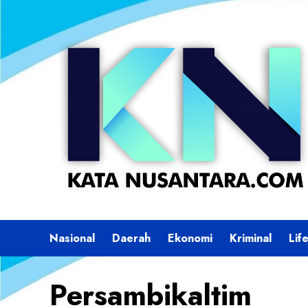
Skip
to
content
Nasional
Daerah
Ekonomi
Kriminal
Lif
Persambikaltim