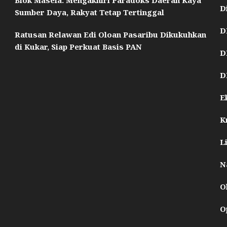
Blok Masela: Mengakhiri Paradoks Daerah Kaya
D
Sumber Daya, Rakyat Tetap Tertinggal
D
Ratusan Relawan Edi Oloan Pasaribu Dikukuhkan
di Kukar, Siap Perkuat Basis PAN
D
D
E
K
L
N
O
O