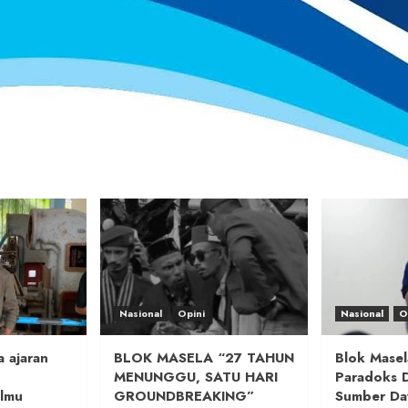
Nasional
Opini
Nasional
O
 ajaran
BLOK MASELA “27 TAHUN
Blok Masel
MENUNGGU, SATU HARI
Paradoks 
lmu
GROUNDBREAKING”
Sumber Da