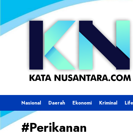
Skip
to
content
Nasional
Daerah
Ekonomi
Kriminal
Lif
#Perikanan