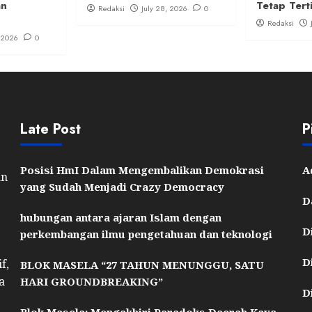
an
Tetap Tert
Redaksi
July 28, 2026
0
Redaksi
, 2026
0
Late Post
P
Posisi HmI Dalam Mengembalikan Demokrasi
A
an
yang Sudah Menjadi Crazy Democracy
D
hubungan antara ajaran Islam dengan
D
perkembangan ilmu pengetahuan dan teknologi
D
f,
BLOK MASELA “27 TAHUN MENUNGGU, SATU
a
HARI GROUNDBREAKING”
D