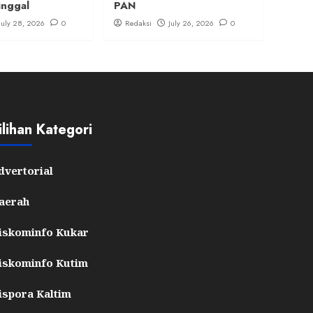
inggal
PAN
July 28, 2026
0
Redaksi
July 26, 2026
0
ilihan Kategori
dvertorial
aerah
iskominfo Kukar
iskominfo Kutim
ispora Kaltim