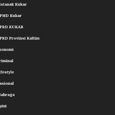
istanak Kukar
PMD Kukar
PRD KUKAR
PRD Provinsi Kaltim
konomi
riminal
ifestyle
asional
lahraga
pini