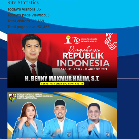
Site Statistics
Today's visitors:
85
Today's page views: :
85
Total visitors :
47,168
Total page views:
50,465