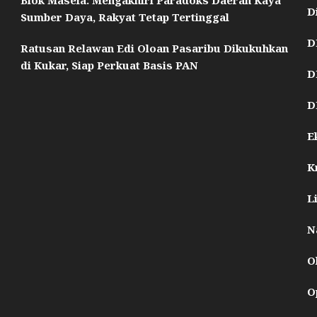
Blok Masela: Mengakhiri Paradoks Daerah Kaya
D
Sumber Daya, Rakyat Tetap Tertinggal
D
Ratusan Relawan Edi Oloan Pasaribu Dikukuhkan
di Kukar, Siap Perkuat Basis PAN
D
D
E
K
L
N
O
O