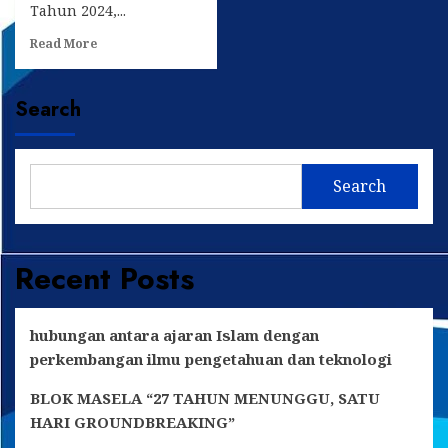
Tahun 2024,...
Read
Read More
more
about
PDPM
Search
Kutai
Kartanegara
Serukan
Jaga
Search
Kondusivitas
Pasca
Putusan
MK
Recent Posts
hubungan antara ajaran Islam dengan
perkembangan ilmu pengetahuan dan teknologi
BLOK MASELA “27 TAHUN MENUNGGU, SATU
HARI GROUNDBREAKING”