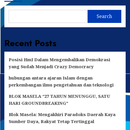
Gelar
Aksi
Besar
Search
di
Graha
Pertamina,
6
Recent Posts
Januari
2025
Posisi HmI Dalam Mengembalikan Demokrasi
yang Sudah Menjadi Crazy Democracy
hubungan antara ajaran Islam dengan
perkembangan ilmu pengetahuan dan teknologi
BLOK MASELA “27 TAHUN MENUNGGU, SATU
HARI GROUNDBREAKING”
Blok Masela: Mengakhiri Paradoks Daerah Kaya
Sumber Daya, Rakyat Tetap Tertinggal