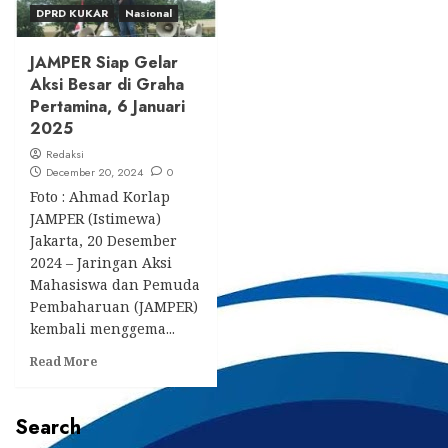
DPRD KUKAR
Nasional
JAMPER Siap Gelar
Aksi Besar di Graha
Pertamina, 6 Januari
2025
Redaksi
December 20, 2024
0
Foto : Ahmad Korlap
JAMPER (Istimewa)
Jakarta, 20 Desember
2024 – Jaringan Aksi
Mahasiswa dan Pemuda
Pembaharuan (JAMPER)
kembali menggema...
Read
Read More
more
about
JAMPER
Search
Siap