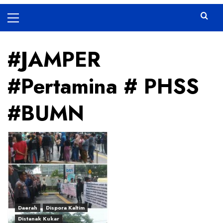
Primary
Menu
#JAMPER
#Pertamina # PHSS
#BUMN
Daerah
Dispora Kaltim
Distanak Kukar