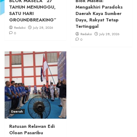
BLOK MASELA “27
Blok Masela:
TAHUN MENUNGGU,
Mengakhiri Paradoks
SATU HARI
Daerah Kaya Sumber
GROUNDBREAKING”
Daya, Rakyat Tetap
Tertinggal
Redaksi
July 28, 2026
0
Redaksi
July 28, 2026
0
Daerah
Ratusan Relawan Edi
Oloan Pasaribu