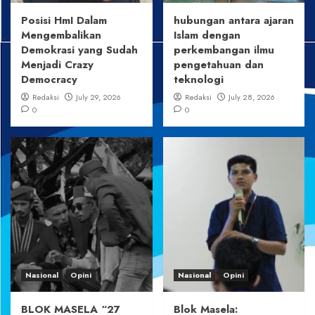
Posisi HmI Dalam
hubungan antara ajaran
Mengembalikan
Islam dengan
Demokrasi yang Sudah
perkembangan ilmu
Menjadi Crazy
pengetahuan dan
Democracy
teknologi
Redaksi
July 29, 2026
Redaksi
July 28, 2026
0
0
Nasional
Opini
Nasional
Opini
BLOK MASELA “27
Blok Masela: