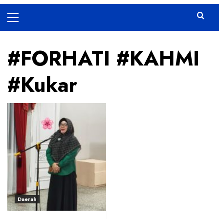
Primary
Menu
#FORHATI #KAHMI
#Kukar
Daerah