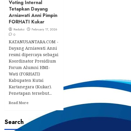
Voting Internal
Tetapkan Dayang
Arniawati Anni Pimpin
FORHATI Kukar
Redaksi
February 17, 2026
0
KATANUSANTARA.COM -
Dayang Arniawati Anni
resmi dipercaya sebagai
Koordinator Presidium
Forum Alumni HMI-
Wati (FORHATI)
Kabupaten Kutai
Kartanegara (Kukar).
Penetapan tersebut...
Read
Read More
more
about
Voting
Search
Internal
Tetapkan