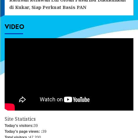
di Kukar, Siap Perkuat Basis PAN
VIDEO
Site Statistics
Today's visitors:
39
Today's page views: :
39
Total visitors :
47,200