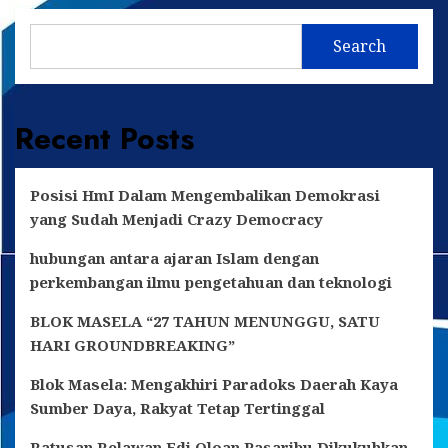
Dayang
Arniawati
Search
Anni
Pimpin
FORHATI
Kukar
Recent Posts
Posisi HmI Dalam Mengembalikan Demokrasi
yang Sudah Menjadi Crazy Democracy
hubungan antara ajaran Islam dengan
perkembangan ilmu pengetahuan dan teknologi
BLOK MASELA “27 TAHUN MENUNGGU, SATU
HARI GROUNDBREAKING”
Blok Masela: Mengakhiri Paradoks Daerah Kaya
Sumber Daya, Rakyat Tetap Tertinggal
Ratusan Relawan Edi Oloan Pasaribu Dikukuhkan