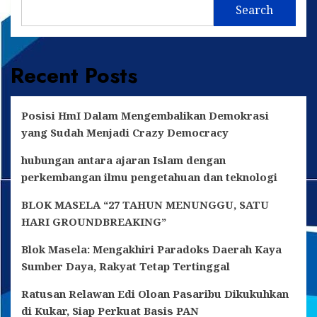
Dilantik
Search
sebagai
Anggota
DPRD
Provinsi
Recent Posts
Kalimantan
Timur
Periode
2024-
Posisi HmI Dalam Mengembalikan Demokrasi
2029
yang Sudah Menjadi Crazy Democracy
hubungan antara ajaran Islam dengan
perkembangan ilmu pengetahuan dan teknologi
BLOK MASELA “27 TAHUN MENUNGGU, SATU
HARI GROUNDBREAKING”
Blok Masela: Mengakhiri Paradoks Daerah Kaya
Sumber Daya, Rakyat Tetap Tertinggal
Ratusan Relawan Edi Oloan Pasaribu Dikukuhkan
di Kukar, Siap Perkuat Basis PAN