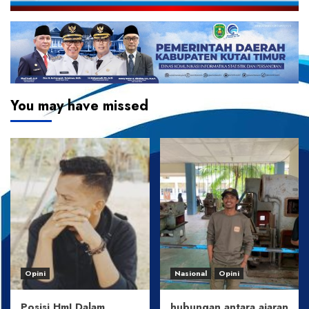
You may have missed
Opini
Nasional
Opini
Posisi HmI Dalam
hubungan antara ajaran