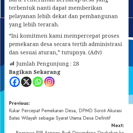
terbentuk nanti dapat memberikan
pelayanan lebih dekat dan pembangunan
yang lebih terarah.
“Ini komitmen kami mempercepat proses
pemekaran desa secara tertib administrasi
dan sesuai aturan,” tutupnya. (Adv)
Jumlah Pengunjung :
28
Bagikan Sekarang
Post
Previous:
Kukar Percepat Pemekaran Desa, DPMD Soroti Akurasi
navigation
Batas Wilayah sebagai Syarat Utama Desa Definitif
Next:
Beasiswa PIP Aspirasi Budi Djiwandono Disalurkan ke