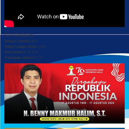
Site Statistics
Today's visitors:
253
Today's page views: :
253
Total visitors :
47,474
Total page views:
50,771