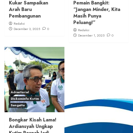
Kukar Sampaikan
Pemain Bangkit:
Arah Baru
“Jangan Minder, Kita
Pembangunan
Masih Punya
Peluang!”
Redaksi
December 3, 2025
0
Redaksi
December 1, 2025
0
Advertorial
Diskominfo Kutim
Sangatta
Bongkar Kisah Lama!
Ardiansyah Ungkap
Kutim Pernah Jadi