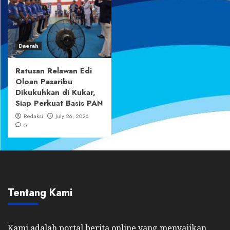
Daerah
Ratusan Relawan Edi
Oloan Pasaribu
Dikukuhkan di Kukar,
Siap Perkuat Basis PAN
Redaksi
July 26, 2026
0
Tentang Kami
Kami adalah portal berita online yang menyajikan