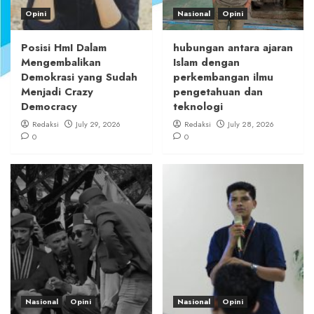
Opini
Nasional
Opini
Posisi HmI Dalam
hubungan antara ajaran
Mengembalikan
Islam dengan
Demokrasi yang Sudah
perkembangan ilmu
Menjadi Crazy
pengetahuan dan
Democracy
teknologi
Redaksi
July 29, 2026
Redaksi
July 28, 2026
0
0
Nasional
Opini
Nasional
Opini