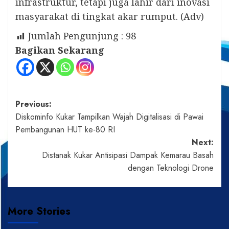
infrastruktur, tetapi juga lahir dari inovasi
masyarakat di tingkat akar rumput. (Adv)
Jumlah Pengunjung :
98
Bagikan Sekarang
Post
Previous:
Diskominfo Kukar Tampilkan Wajah Digitalisasi di Pawai
navigation
Pembangunan HUT ke-80 RI
Next:
Distanak Kukar Antisipasi Dampak Kemarau Basah
dengan Teknologi Drone
More Stories