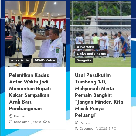
Advertorial
Diskominfo Kutim
Advertorial
DPMD Kukar
Sangatta
Pelantikan Kades
Usai Persikutim
Antar Waktu Jadi
Tumbang 1-0,
Momentum Bupati
Mahyunadi Minta
Kukar Sampaikan
Pemain Bangkit:
Arah Baru
“Jangan Minder, Kita
Pembangunan
Masih Punya
Peluang!”
Redaksi
December 3, 2025
0
Redaksi
December 1, 2025
0