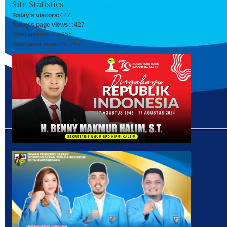
Site Statistics
Today's visitors:
427
Today's page views: :
427
Total visitors :
47,955
Total page views:
51,252