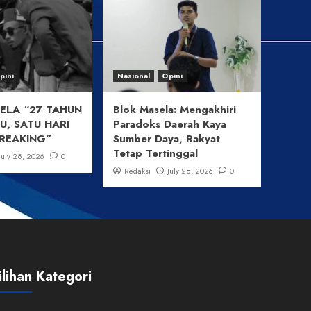
pini
Nasional
Opini
ELA “27 TAHUN
Blok Masela: Mengakhiri
, SATU HARI
Paradoks Daerah Kaya
REAKING”
Sumber Daya, Rakyat
Tetap Tertinggal
July 28, 2026
0
Redaksi
July 28, 2026
0
ilihan Kategori