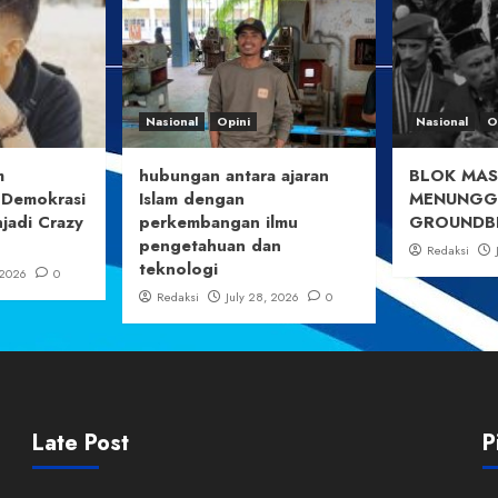
Nasional
Opini
Nasional
O
m
hubungan antara ajaran
BLOK MAS
 Demokrasi
Islam dengan
MENUNGGU
jadi Crazy
perkembangan ilmu
GROUNDB
pengetahuan dan
Redaksi
teknologi
 2026
0
Redaksi
July 28, 2026
0
Late Post
P