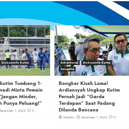
Diskominfo Kutim
Advertorial
Diskominfo Kutim
Sangatta
ikutim Tumbang 1-
Bongkar Kisah Lama!
nadi Minta Pemain
Ardiansyah Ungkap Kutim
“Jangan Minder,
Pernah Jadi “Garda
h Punya Peluang!”
Terdepan” Saat Padang
Dilanda Bencana
December 1, 2025
0
Redaksi
December 1, 2025
0