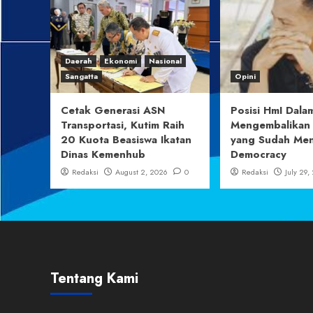
Daerah
Ekonomi
Nasional
Sangatta
Opini
Cetak Generasi ASN
Posisi HmI Dala
Transportasi, Kutim Raih
Mengembalikan
20 Kuota Beasiswa Ikatan
yang Sudah Men
Dinas Kemenhub
Democracy
Redaksi
August 2, 2026
0
Redaksi
July 29,
Tentang Kami