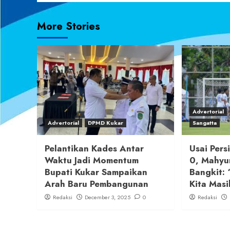
More Stories
Advertorial
Advertorial
DPMD Kukar
Sangatta
Pelantikan Kades Antar
Usai Pers
Waktu Jadi Momentum
0, Mahyu
Bupati Kukar Sampaikan
Bangkit: 
Arah Baru Pembangunan
Kita Masi
Redaksi
December 3, 2025
0
Redaksi