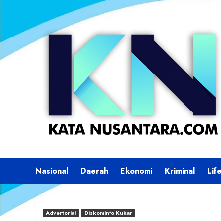
Skip
to
content
Nasional
Daerah
Ekonomi
Kriminal
Lif
Advertorial
Diskominfo Kukar