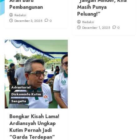
Arah Baru
“Jangan Minder, Kita
Pembangunan
Masih Punya
Peluang!”
Redaksi
December 3, 2025
0
Redaksi
December 1, 2025
0
Advertorial
Diskominfo Kutim
Sangatta
Bongkar Kisah Lama!
Ardiansyah Ungkap
Kutim Pernah Jadi
“Garda Terdepan”