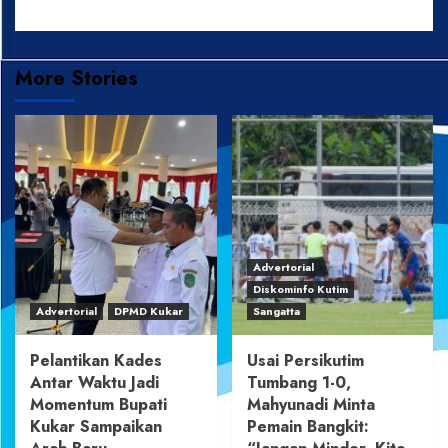
More Stories
Advertorial
Diskominfo Kutim
Advertorial
DPMD Kukar
Sangatta
Pelantikan Kades
Usai Persikutim
Antar Waktu Jadi
Tumbang 1-0,
Momentum Bupati
Mahyunadi Minta
Kukar Sampaikan
Pemain Bangkit: