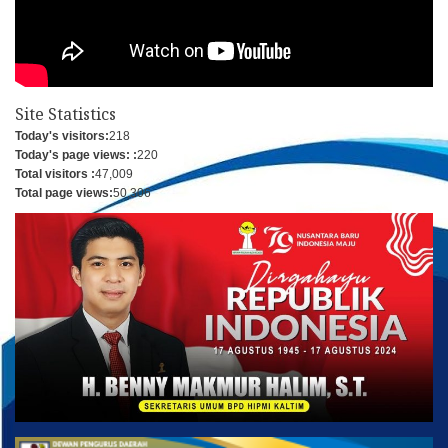
Site Statistics
Today's visitors:
218
Today's page views: :
220
Total visitors :
47,009
Total page views:
50,306