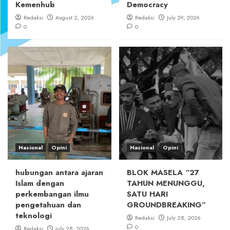
Kemenhub
Democracy
Redaksi
August 2, 2026
Redaksi
July 29, 2026
0
0
Nasional
Opini
Nasional
Opini
hubungan antara ajaran
BLOK MASELA “27
Islam dengan
TAHUN MENUNGGU,
perkembangan ilmu
SATU HARI
pengetahuan dan
GROUNDBREAKING”
teknologi
Redaksi
July 28, 2026
0
Redaksi
July 28, 2026