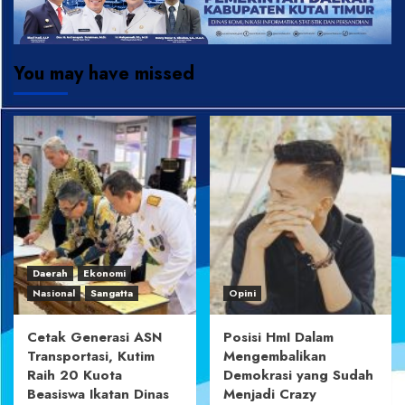
You may have missed
Daerah
Ekonomi
Nasional
Sangatta
Opini
Cetak Generasi ASN
Posisi HmI Dalam
Transportasi, Kutim
Mengembalikan
Raih 20 Kuota
Demokrasi yang Sudah
Beasiswa Ikatan Dinas
Menjadi Crazy