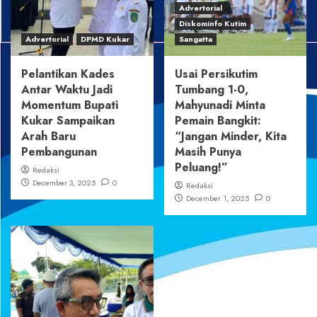
Advertorial
Diskominfo Kutim
Advertorial
DPMD Kukar
Sangatta
Pelantikan Kades
Usai Persikutim
Antar Waktu Jadi
Tumbang 1-0,
Momentum Bupati
Mahyunadi Minta
Kukar Sampaikan
Pemain Bangkit:
Arah Baru
“Jangan Minder, Kita
Pembangunan
Masih Punya
Peluang!”
Redaksi
December 3, 2025
0
Redaksi
December 1, 2025
0