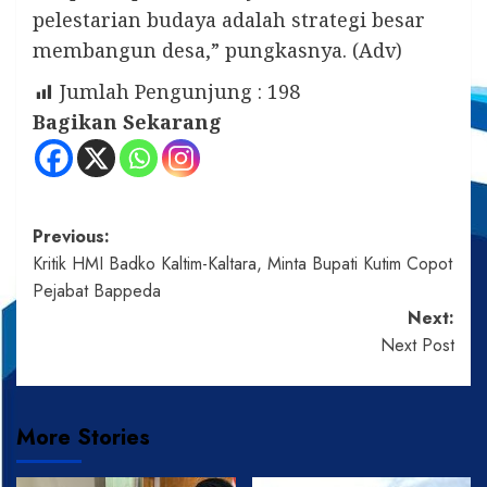
pelestarian budaya adalah strategi besar
membangun desa,” pungkasnya. (Adv)
Jumlah Pengunjung :
198
Bagikan Sekarang
Post
Previous:
Kritik HMI Badko Kaltim-Kaltara, Minta Bupati Kutim Copot
navigation
Pejabat Bappeda
Next:
Next Post
More Stories