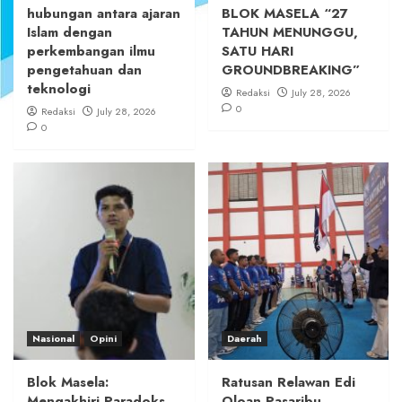
hubungan antara ajaran
BLOK MASELA “27
Islam dengan
TAHUN MENUNGGU,
perkembangan ilmu
SATU HARI
pengetahuan dan
GROUNDBREAKING”
teknologi
Redaksi
July 28, 2026
0
Redaksi
July 28, 2026
0
Nasional
Opini
Daerah
Blok Masela:
Ratusan Relawan Edi
Mengakhiri Paradoks
Oloan Pasaribu