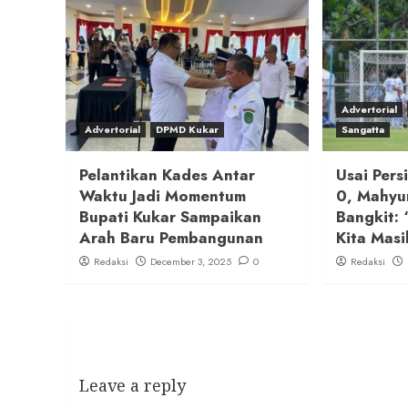
Advertorial
Advertorial
DPMD Kukar
Sangatta
Pelantikan Kades Antar
Usai Pers
Waktu Jadi Momentum
0, Mahyu
Bupati Kukar Sampaikan
Bangkit: 
Arah Baru Pembangunan
Kita Masi
Redaksi
December 3, 2025
0
Redaksi
Leave a reply