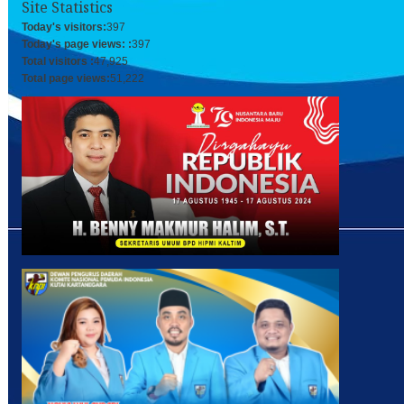
Site Statistics
Today's visitors:
397
Today's page views: :
397
Total visitors :
47,925
Total page views:
51,222