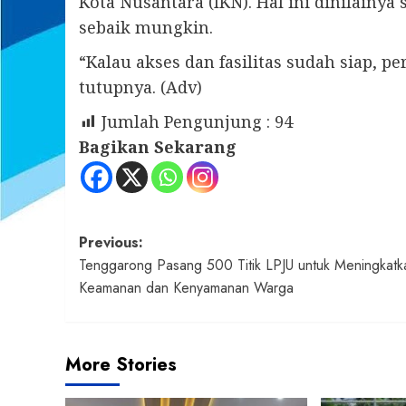
Kota Nusantara (IKN). Hal ini dinilainy
sebaik mungkin.
“Kalau akses dan fasilitas sudah siap, 
tutupnya. (Adv)
Jumlah Pengunjung :
94
Bagikan Sekarang
Post
Previous:
Tenggarong Pasang 500 Titik LPJU untuk Meningkatk
navigation
Keamanan dan Kenyamanan Warga
More Stories