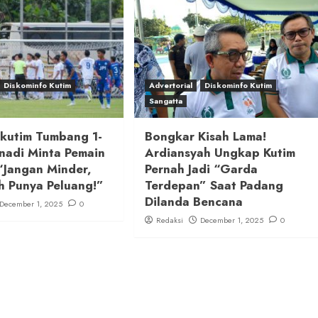
Diskominfo Kutim
Advertorial
Diskominfo Kutim
Sangatta
ikutim Tumbang 1-
Bongkar Kisah Lama!
nadi Minta Pemain
Ardiansyah Ungkap Kutim
“Jangan Minder,
Pernah Jadi “Garda
h Punya Peluang!”
Terdepan” Saat Padang
Dilanda Bencana
December 1, 2025
0
Redaksi
December 1, 2025
0