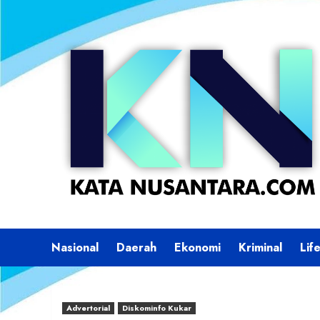
Skip
to
content
Nasional
Daerah
Ekonomi
Kriminal
Lif
Advertorial
Diskominfo Kukar