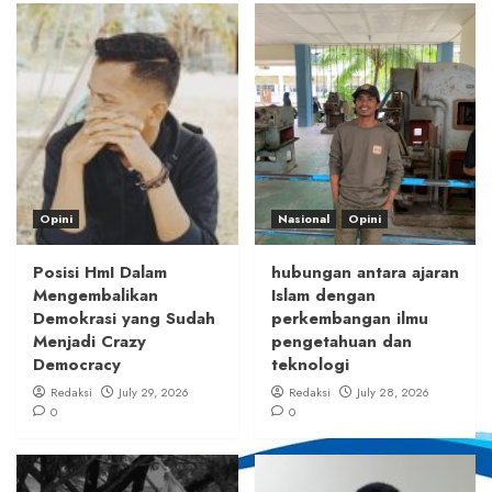
Opini
Nasional
Opini
Posisi HmI Dalam
hubungan antara ajaran
Mengembalikan
Islam dengan
Demokrasi yang Sudah
perkembangan ilmu
Menjadi Crazy
pengetahuan dan
Democracy
teknologi
Redaksi
July 29, 2026
Redaksi
July 28, 2026
0
0