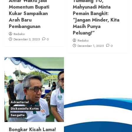
Antar Waktu Jadi
Tumbang 1-0,
Momentum Bupati
Mahyunadi Minta
Kukar Sampaikan
Pemain Bangkit:
Arah Baru
“Jangan Minder, Kita
Pembangunan
Masih Punya
Peluang!”
Redaksi
December 3, 2025
0
Redaksi
December 1, 2025
0
Advertorial
Diskominfo Kutim
Sangatta
Bongkar Kisah Lama!