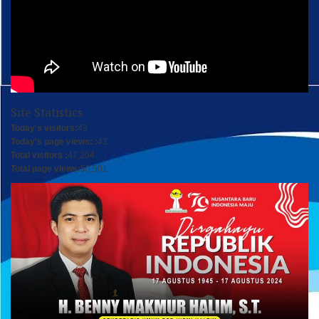
Site Statistics
Today's visitors:
43
Today's page views: :
43
Total visitors :
47,204
Total page views:
50,501