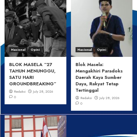
Nasional
Opini
Nasional
Opini
BLOK MASELA “27
Blok Masela:
TAHUN MENUNGGU,
Mengakhiri Paradoks
SATU HARI
Daerah Kaya Sumber
GROUNDBREAKING”
Daya, Rakyat Tetap
Tertinggal
Redaksi
July 28, 2026
0
Redaksi
July 28, 2026
0