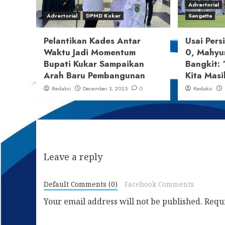
Advertorial
Advertorial
DPMD Kukar
Sangatta
Pelantikan Kades Antar
Usai Pers
Waktu Jadi Momentum
0, Mahyu
Bupati Kukar Sampaikan
Bangkit: 
Arah Baru Pembangunan
Kita Masi
Redaksi
December 3, 2025
0
Redaksi
Leave a reply
Default Comments (0)
Facebook Comments
Your email address will not be published.
Requ