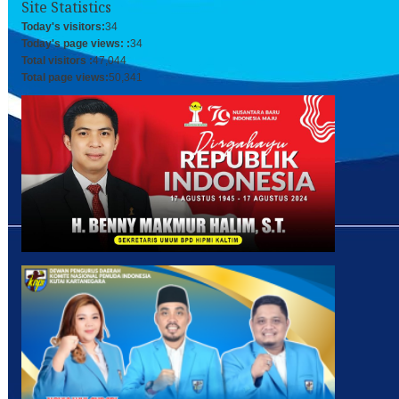
Site Statistics
Today's visitors:
34
Today's page views: :
34
Total visitors :
47,044
Total page views:
50,341