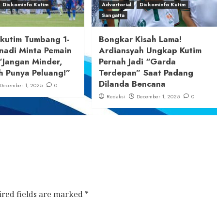
Diskominfo Kutim
Advertorial
Diskominfo Kutim
Sangatta
ikutim Tumbang 1-
Bongkar Kisah Lama!
nadi Minta Pemain
Ardiansyah Ungkap Kutim
“Jangan Minder,
Pernah Jadi “Garda
h Punya Peluang!”
Terdepan” Saat Padang
Dilanda Bencana
December 1, 2025
0
Redaksi
December 1, 2025
0
ired fields are marked
*