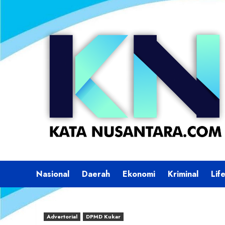
Skip
to
content
Nasional
Daerah
Ekonomi
Kriminal
Lif
Advertorial
DPMD Kukar