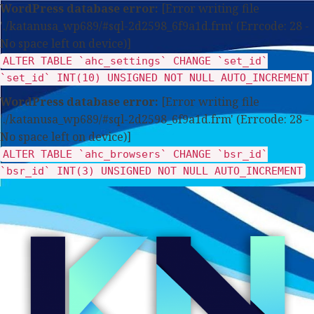
WordPress database error:
[Error writing file
'./katanusa_wp689/#sql-2d2598_6f9a1d.frm' (Errcode: 28 -
No space left on device)]
ALTER TABLE `ahc_settings` CHANGE `set_id`
`set_id` INT(10) UNSIGNED NOT NULL AUTO_INCREMENT
WordPress database error:
[Error writing file
'./katanusa_wp689/#sql-2d2598_6f9a1d.frm' (Errcode: 28 -
No space left on device)]
ALTER TABLE `ahc_browsers` CHANGE `bsr_id`
`bsr_id` INT(3) UNSIGNED NOT NULL AUTO_INCREMENT
Skip
to
content