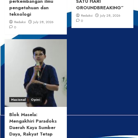
perkembangan ilmu
SATU HARI
pengetahuan dan
GROUNDBREAKING”
teknologi
Redaksi
July 28, 2026
0
Redaksi
July 28, 2026
0
Nasional
Opini
Blok Masela:
Mengakhiri Paradoks
Daerah Kaya Sumber
Daya, Rakyat Tetap