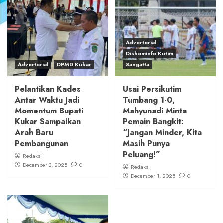
Advertorial
Diskominfo Kutim
Advertorial
DPMD Kukar
Sangatta
Pelantikan Kades
Usai Persikutim
Antar Waktu Jadi
Tumbang 1-0,
Momentum Bupati
Mahyunadi Minta
Kukar Sampaikan
Pemain Bangkit:
Arah Baru
“Jangan Minder, Kita
Pembangunan
Masih Punya
Peluang!”
Redaksi
December 3, 2025
0
Redaksi
December 1, 2025
0