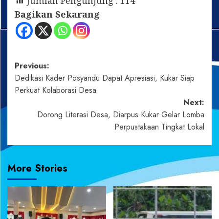
Jumlah Pengunjung :
114
Bagikan Sekarang
Post
Previous:
Dedikasi Kader Posyandu Dapat Apresiasi, Kukar Siap
navigation
Perkuat Kolaborasi Desa
Next:
Dorong Literasi Desa, Diarpus Kukar Gelar Lomba
Perpustakaan Tingkat Lokal
More Stories