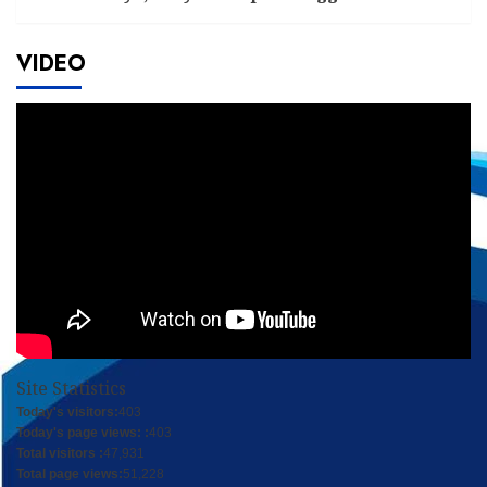
VIDEO
Site Statistics
Today's visitors:
403
Today's page views: :
403
Total visitors :
47,931
Total page views:
51,228