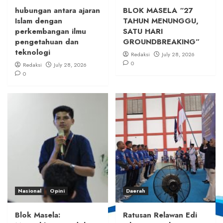
hubungan antara ajaran
BLOK MASELA “27
Islam dengan
TAHUN MENUNGGU,
perkembangan ilmu
SATU HARI
pengetahuan dan
GROUNDBREAKING”
teknologi
Redaksi
July 28, 2026
0
Redaksi
July 28, 2026
0
Nasional
Opini
Daerah
Blok Masela:
Ratusan Relawan Edi