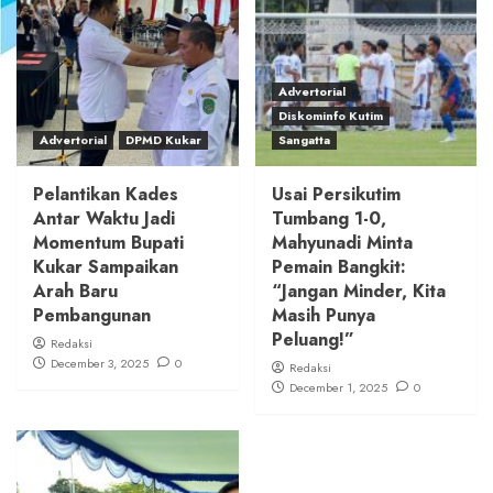
Advertorial
Diskominfo Kutim
Advertorial
DPMD Kukar
Sangatta
Pelantikan Kades
Usai Persikutim
Antar Waktu Jadi
Tumbang 1-0,
Momentum Bupati
Mahyunadi Minta
Kukar Sampaikan
Pemain Bangkit:
Arah Baru
“Jangan Minder, Kita
Pembangunan
Masih Punya
Peluang!”
Redaksi
December 3, 2025
0
Redaksi
December 1, 2025
0