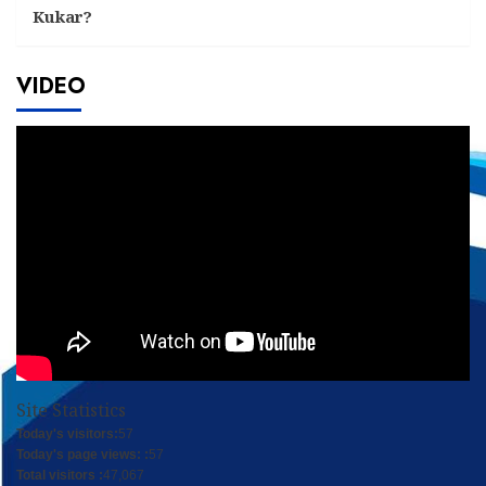
Kukar?
VIDEO
Site Statistics
Today's visitors:
57
Today's page views: :
57
Total visitors :
47,067