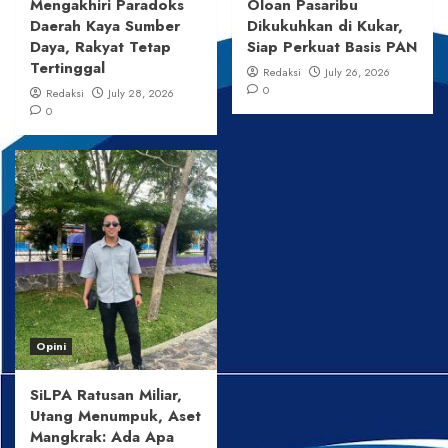
Mengakhiri Paradoks
Oloan Pasaribu
Daerah Kaya Sumber
Dikukuhkan di Kukar,
Daya, Rakyat Tetap
Siap Perkuat Basis PAN
Tertinggal
Redaksi
July 26, 2026
0
Redaksi
July 28, 2026
0
Opini
SiLPA Ratusan Miliar,
Utang Menumpuk, Aset
Mangkrak: Ada Apa