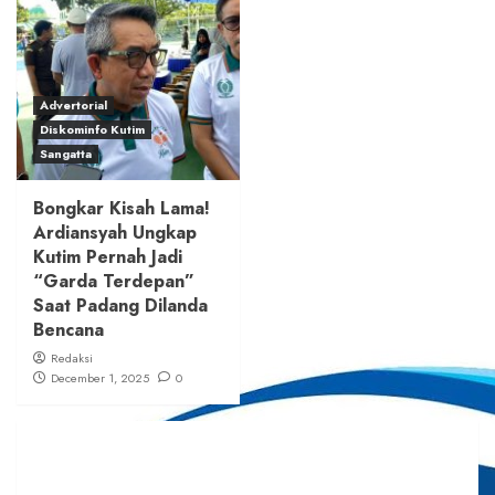
Advertorial
Diskominfo Kutim
Sangatta
Bongkar Kisah Lama!
Ardiansyah Ungkap
Kutim Pernah Jadi
“Garda Terdepan”
Saat Padang Dilanda
Bencana
Redaksi
December 1, 2025
0