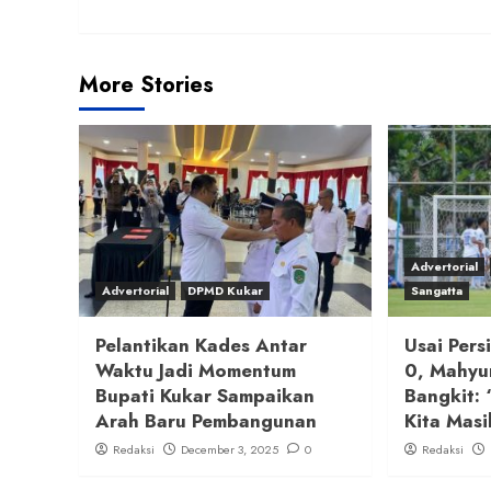
More Stories
Advertorial
Advertorial
DPMD Kukar
Sangatta
Pelantikan Kades Antar
Usai Pers
Waktu Jadi Momentum
0, Mahyu
Bupati Kukar Sampaikan
Bangkit: 
Arah Baru Pembangunan
Kita Masi
Redaksi
December 3, 2025
0
Redaksi