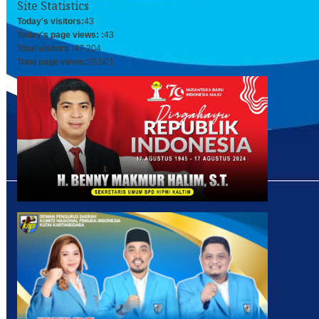
Site Statistics
Today's visitors:
43
Today's page views: :
43
Total visitors :
47,204
Total page views:
50,501