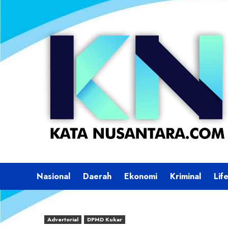
Skip
to
content
Nasional
Daerah
Ekonomi
Kriminal
Lif
Advertorial
DPMD Kukar