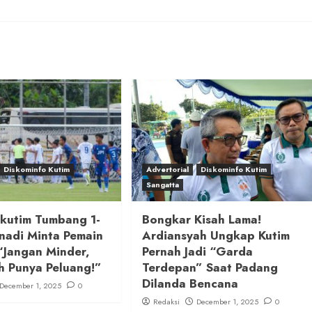
Diskominfo Kutim
Advertorial
Diskominfo Kutim
Sangatta
ikutim Tumbang 1-
Bongkar Kisah Lama!
nadi Minta Pemain
Ardiansyah Ungkap Kutim
“Jangan Minder,
Pernah Jadi “Garda
h Punya Peluang!”
Terdepan” Saat Padang
Dilanda Bencana
December 1, 2025
0
Redaksi
December 1, 2025
0