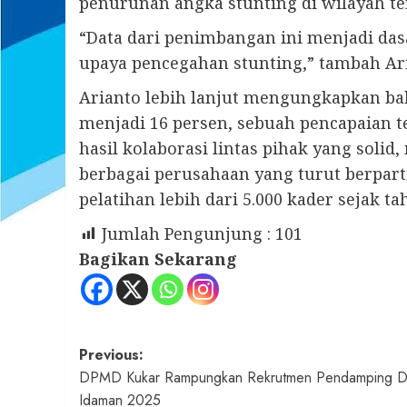
penurunan angka stunting di wilayah te
“Data dari penimbangan ini menjadi das
upaya pencegahan stunting,” tambah Ar
Arianto lebih lanjut mengungkapkan bah
menjadi 16 persen, sebuah pencapaian te
hasil kolaborasi lintas pihak yang soli
berbagai perusahaan yang turut berpar
pelatihan lebih dari 5.000 kader sejak ta
Jumlah Pengunjung :
101
Bagikan Sekarang
Post
Previous:
DPMD Kukar Rampungkan Rekrutmen Pendamping 
navigation
Idaman 2025