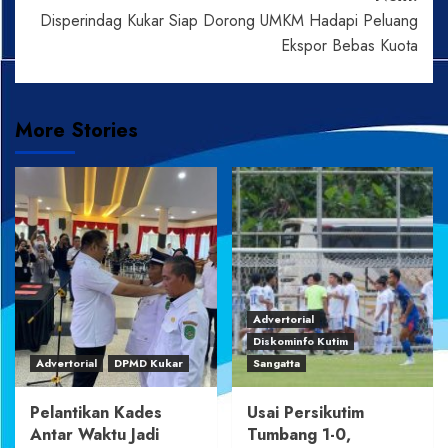
Disperindag Kukar Siap Dorong UMKM Hadapi Peluang
Ekspor Bebas Kuota
More Stories
Advertorial
Diskominfo Kutim
Advertorial
DPMD Kukar
Sangatta
Pelantikan Kades
Usai Persikutim
Antar Waktu Jadi
Tumbang 1-0,