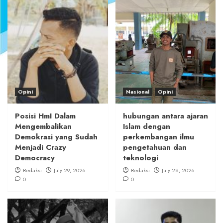
Opini
Nasional
Opini
Posisi HmI Dalam
hubungan antara ajaran
Mengembalikan
Islam dengan
Demokrasi yang Sudah
perkembangan ilmu
Menjadi Crazy
pengetahuan dan
Democracy
teknologi
Redaksi
July 29, 2026
Redaksi
July 28, 2026
0
0