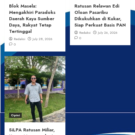
Blok Masela:
Ratusan Relawan Edi
Mengakhiri Paradoks
Oloan Pasaribu
Daerah Kaya Sumber
Dikukuhkan di Kukar,
Daya, Rakyat Tetap
Siap Perkuat Basis PAN
Tertinggal
Redaksi
July 26, 2026
0
Redaksi
July 28, 2026
0
Opini
SiLPA Ratusan Miliar,