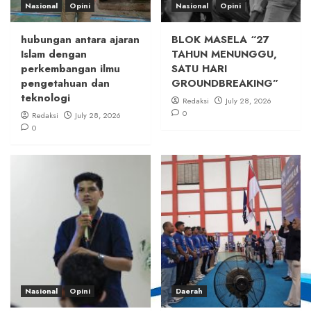
Nasional
Opini
Nasional
Opini
hubungan antara ajaran
BLOK MASELA “27
Islam dengan
TAHUN MENUNGGU,
perkembangan ilmu
SATU HARI
pengetahuan dan
GROUNDBREAKING”
teknologi
Redaksi
July 28, 2026
0
Redaksi
July 28, 2026
0
Nasional
Opini
Daerah