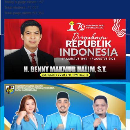
Today's page views: :
57
Total visitors :
47,067
Total page views:
50,364