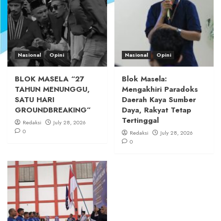
Nasional
Opini
Nasional
Opini
BLOK MASELA “27
Blok Masela:
TAHUN MENUNGGU,
Mengakhiri Paradoks
SATU HARI
Daerah Kaya Sumber
GROUNDBREAKING”
Daya, Rakyat Tetap
Tertinggal
Redaksi
July 28, 2026
0
Redaksi
July 28, 2026
0