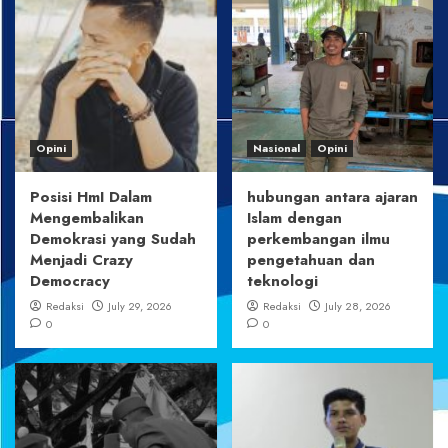
Opini
Nasional
Opini
Posisi HmI Dalam
hubungan antara ajaran
Mengembalikan
Islam dengan
Demokrasi yang Sudah
perkembangan ilmu
Menjadi Crazy
pengetahuan dan
Democracy
teknologi
Redaksi
July 29, 2026
Redaksi
July 28, 2026
0
0