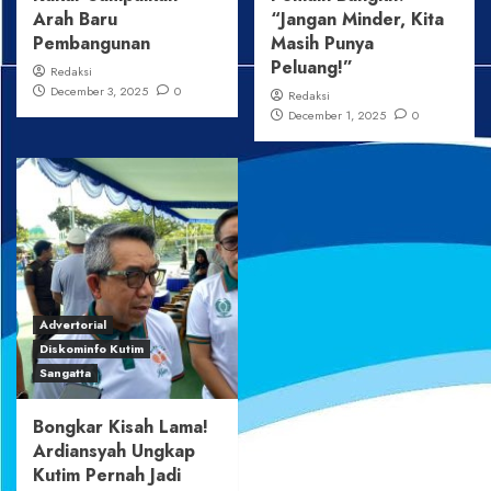
Arah Baru
“Jangan Minder, Kita
Pembangunan
Masih Punya
Peluang!”
Redaksi
December 3, 2025
0
Redaksi
December 1, 2025
0
Advertorial
Diskominfo Kutim
Sangatta
Bongkar Kisah Lama!
Ardiansyah Ungkap
Kutim Pernah Jadi