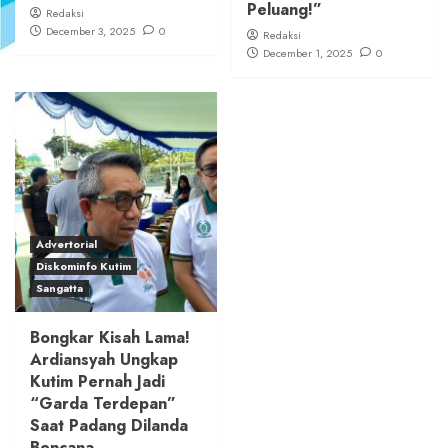
Peluang!”
Redaksi
December 3, 2025
0
Redaksi
December 1, 2025
0
Advertorial
Diskominfo Kutim
Sangatta
Bongkar Kisah Lama!
Ardiansyah Ungkap
Kutim Pernah Jadi
“Garda Terdepan”
Saat Padang Dilanda
Bencana