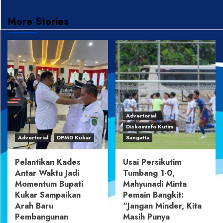
More Stories
Advertorial
Diskominfo Kutim
Advertorial
DPMD Kukar
Sangatta
Pelantikan Kades
Usai Persikutim
Antar Waktu Jadi
Tumbang 1-0,
Momentum Bupati
Mahyunadi Minta
Kukar Sampaikan
Pemain Bangkit:
Arah Baru
“Jangan Minder, Kita
Pembangunan
Masih Punya