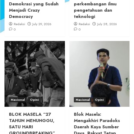
Demokrasi yang Sudah
perkembangan ilmu
Menjadi Crazy
pengetahuan dan
Democracy
teknologi
Redaksi
July 29, 2026
Redaksi
July 28, 2026
0
0
Nasional
Opini
Nasional
Opini
BLOK MASELA “27
Blok Masela:
TAHUN MENUNGGU,
Mengakhiri Paradoks
SATU HARI
Daerah Kaya Sumber
GROUNDBREAKING”
Daya, Rakyat Tetap