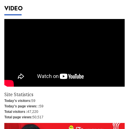
VIDEO
Site Statistics
Today's visitors:
59
Today's page views: :
59
Total visitors :
47,220
Total page views:
50,517