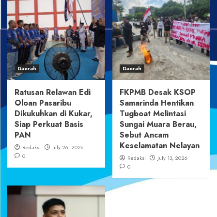
Daerah
Daerah
Ratusan Relawan Edi
FKPMB Desak KSOP
Oloan Pasaribu
Samarinda Hentikan
Dikukuhkan di Kukar,
Tugboat Melintasi
Siap Perkuat Basis
Sungai Muara Berau,
PAN
Sebut Ancam
Keselamatan Nelayan
Redaksi
July 26, 2026
0
Redaksi
July 13, 2026
0