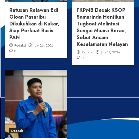
Ratusan Relawan Edi
FKPMB Desak KSOP
Oloan Pasaribu
Samarinda Hentikan
Dikukuhkan di Kukar,
Tugboat Melintasi
Siap Perkuat Basis
Sungai Muara Berau,
PAN
Sebut Ancam
Keselamatan Nelayan
Redaksi
July 26, 2026
0
Redaksi
July 13, 2026
0
Daerah