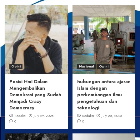
Opini
Nasional
Opini
Posisi HmI Dalam
hubungan antara ajaran
Mengembalikan
Islam dengan
Demokrasi yang Sudah
perkembangan ilmu
Menjadi Crazy
pengetahuan dan
Democracy
teknologi
Redaksi
July 29, 2026
Redaksi
July 28, 2026
0
0