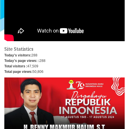
Site Statistics
Today's visitors:
288
Today's page views: :
288
Total visitors :
47,509
Total page views:
50,806