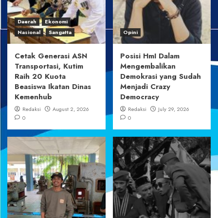
Daerah
Ekonomi
Nasional
Sangatta
Opini
Cetak Generasi ASN
Posisi HmI Dalam
Transportasi, Kutim
Mengembalikan
Raih 20 Kuota
Demokrasi yang Sudah
Beasiswa Ikatan Dinas
Menjadi Crazy
Kemenhub
Democracy
Redaksi
August 2, 2026
Redaksi
July 29, 2026
0
0