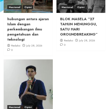
Nasional
Opini
Nasional
Opini
hubungan antara ajaran
BLOK MASELA “27
Islam dengan
TAHUN MENUNGGU,
perkembangan ilmu
SATU HARI
pengetahuan dan
GROUNDBREAKING”
teknologi
Redaksi
July 28, 2026
0
Redaksi
July 28, 2026
0
Nasional
Opini