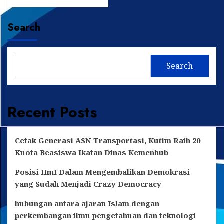
more
about
Sebagai
Search
Wakil
di
Dapil
IV,
Search
Wandi
Bertekad
Perjuangkan
Sektor
Recent Posts
Perikanan
Cetak Generasi ASN Transportasi, Kutim Raih 20
Kuota Beasiswa Ikatan Dinas Kemenhub
Posisi HmI Dalam Mengembalikan Demokrasi
yang Sudah Menjadi Crazy Democracy
hubungan antara ajaran Islam dengan
perkembangan ilmu pengetahuan dan teknologi