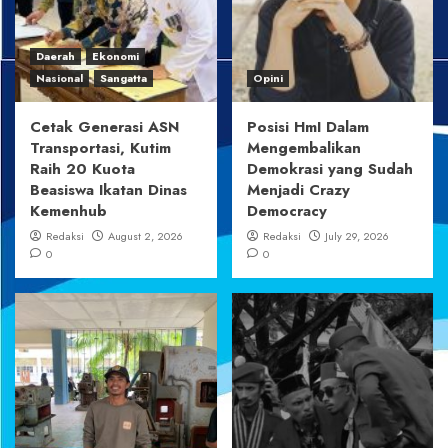
Daerah
Ekonomi
Nasional
Sangatta
Opini
Cetak Generasi ASN
Posisi HmI Dalam
Transportasi, Kutim
Mengembalikan
Raih 20 Kuota
Demokrasi yang Sudah
Beasiswa Ikatan Dinas
Menjadi Crazy
Kemenhub
Democracy
Redaksi
August 2, 2026
Redaksi
July 29, 2026
0
0