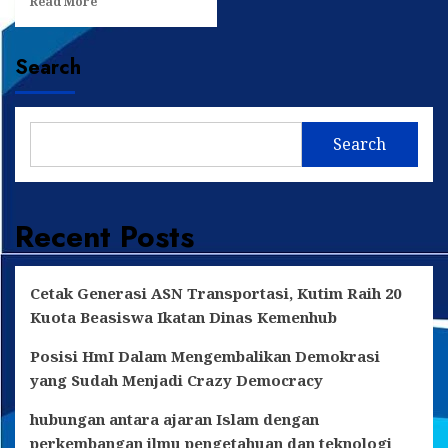
Read More
more
about
PKKMB
Search
Unikarta
2025
Tekankan
Pentingnya
Search
Karakter
dan
Inovasi
Mahasiswa
Recent Posts
Cetak Generasi ASN Transportasi, Kutim Raih 20
Kuota Beasiswa Ikatan Dinas Kemenhub
Posisi HmI Dalam Mengembalikan Demokrasi
yang Sudah Menjadi Crazy Democracy
hubungan antara ajaran Islam dengan
perkembangan ilmu pengetahuan dan teknologi