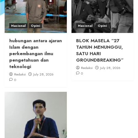
Nasional
Opini
Nasional
Opini
hubungan antara ajaran
BLOK MASELA “27
Islam dengan
TAHUN MENUNGGU,
perkembangan ilmu
SATU HARI
pengetahuan dan
GROUNDBREAKING”
teknologi
Redaksi
July 28, 2026
0
Redaksi
July 28, 2026
0