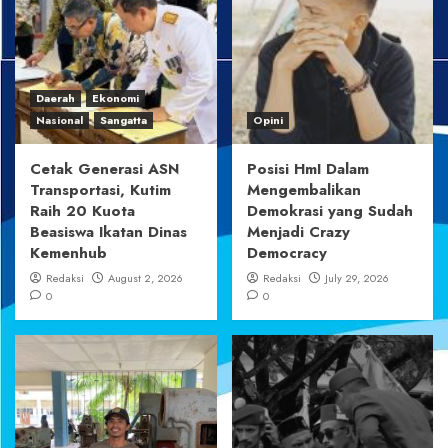
Daerah
Ekonomi
Nasional
Sangatta
Opini
Cetak Generasi ASN
Posisi HmI Dalam
Transportasi, Kutim
Mengembalikan
Raih 20 Kuota
Demokrasi yang Sudah
Beasiswa Ikatan Dinas
Menjadi Crazy
Kemenhub
Democracy
Redaksi
August 2, 2026
Redaksi
July 29, 2026
0
0