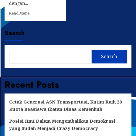
dengan...
Read
Read More
more
about
Wakil
Search
Ketua
Sementara
DPRD
Kukar
Search
Harap
Pilkada
Berjalan
Kondusif
Recent Posts
Cetak Generasi ASN Transportasi, Kutim Raih 20
Kuota Beasiswa Ikatan Dinas Kemenhub
Posisi HmI Dalam Mengembalikan Demokrasi
yang Sudah Menjadi Crazy Democracy