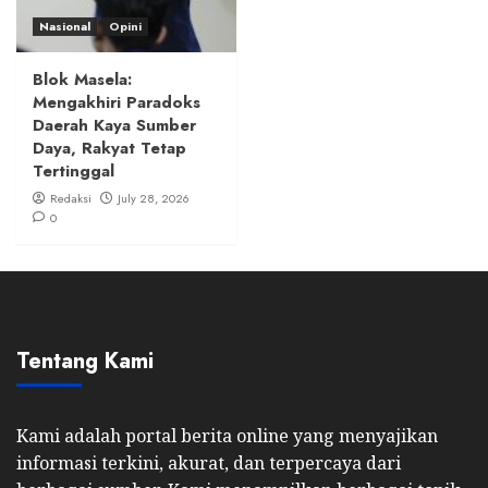
Nasional
Opini
Blok Masela:
Mengakhiri Paradoks
Daerah Kaya Sumber
Daya, Rakyat Tetap
Tertinggal
Redaksi
July 28, 2026
0
Tentang Kami
Kami adalah portal berita online yang menyajikan
informasi terkini, akurat, dan terpercaya dari