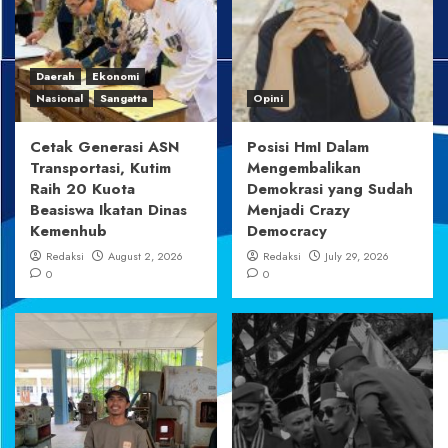
Daerah
Ekonomi
Nasional
Sangatta
Opini
Cetak Generasi ASN
Posisi HmI Dalam
Transportasi, Kutim
Mengembalikan
Raih 20 Kuota
Demokrasi yang Sudah
Beasiswa Ikatan Dinas
Menjadi Crazy
Kemenhub
Democracy
Redaksi
August 2, 2026
Redaksi
July 29, 2026
0
0