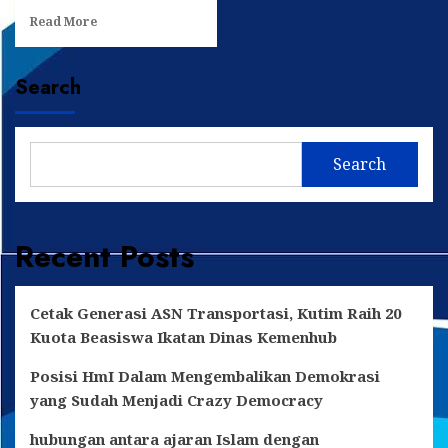
Read
Read More
more
about
Herry
Search
Asdar
Komitmen
Tingkatkan
Sektor
Search
Pariwisata
di
Muara
Badak
Recent Posts
Cetak Generasi ASN Transportasi, Kutim Raih 20
Kuota Beasiswa Ikatan Dinas Kemenhub
Posisi HmI Dalam Mengembalikan Demokrasi
yang Sudah Menjadi Crazy Democracy
hubungan antara ajaran Islam dengan