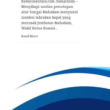
Katanusantara.com. Samarinda –
Menyikapi usulan penutupan
alur Sungai Mahakam menyusul
insiden tabrakan kapal yang
merusak Jembatan Mahakam,
Wakil Ketua Komisi...
Read
Read More
more
about
Akhmed
Reza
Ingatkan
Keselamatan
dan
Dampak
Ekonomi
Terkait
Usulan
Penutupan
Sungai
Mahakam