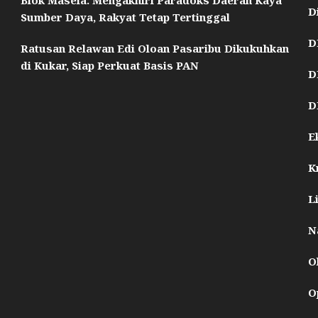
Blok Masela: Mengakhiri Paradoks Daerah Kaya
D
Sumber Daya, Rakyat Tetap Tertinggal
D
Ratusan Relawan Edi Oloan Pasaribu Dikukuhkan
di Kukar, Siap Perkuat Basis PAN
D
D
E
K
L
N
O
O