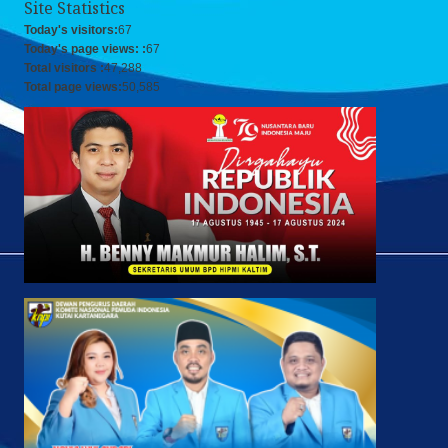
Site Statistics
Today's visitors:
67
Today's page views: :
67
Total visitors :
47,288
Total page views:
50,585