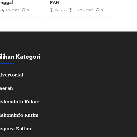
inggal
PAN
July 28, 2026
0
Redaksi
July 26, 2026
0
ilihan Kategori
dvertorial
aerah
iskominfo Kukar
iskominfo Kutim
ispora Kaltim