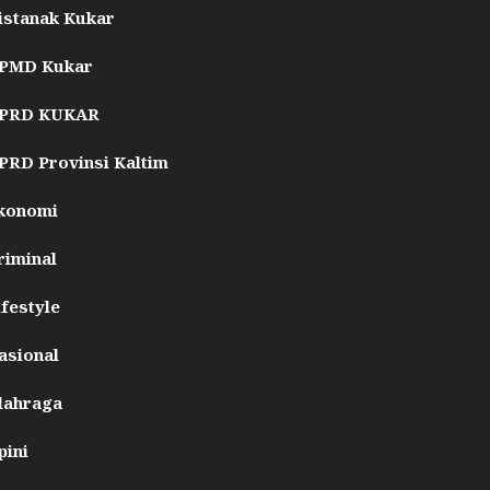
istanak Kukar
PMD Kukar
PRD KUKAR
PRD Provinsi Kaltim
konomi
riminal
ifestyle
asional
lahraga
pini