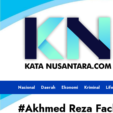
Skip
to
content
Nasional
Daerah
Ekonomi
Kriminal
Lif
#Akhmed Reza Fach