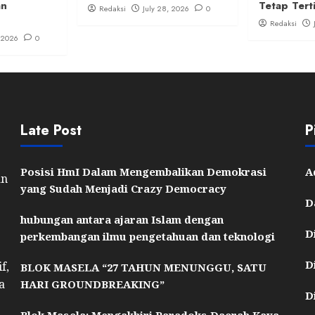
an
Tetap Tert
Redaksi
July 28, 2026
0
Redaksi
, 2026
0
Late Post
P
Posisi HmI Dalam Mengembalikan Demokrasi
A
an
yang Sudah Menjadi Crazy Democracy
D
hubungan antara ajaran Islam dengan
D
perkembangan ilmu pengetahuan dan teknologi
D
f,
BLOK MASELA “27 TAHUN MENUNGGU, SATU
a
HARI GROUNDBREAKING”
D