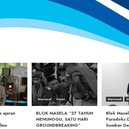
Nasional
Opini
Nasional
O
 ajaran
BLOK MASELA “27 TAHUN
Blok Masel
MENUNGGU, SATU HARI
Paradoks 
lmu
GROUNDBREAKING”
Sumber Da