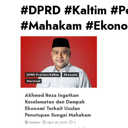
#DPRD #Kaltim #P
#Mahakam #Ekono
DPRD Provinsi Kaltim
Ekonomi
Nasional
Akhmed Reza Ingatkan
Keselamatan dan Dampak
Ekonomi Terkait Usulan
Penutupan Sungai Mahakam
Redaksi
April 29, 2025
0