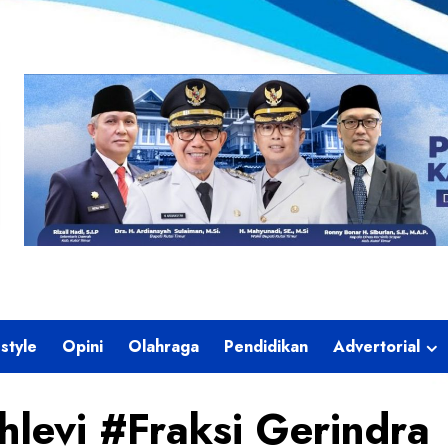
estyle
Opini
Olahraga
Pendidikan
Advertorial
levi #Fraksi Gerindra