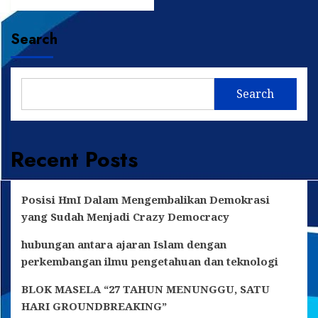
more
about
Kontingen
Search
Kaltim
Raih
21
Medali
Search
di
FASI
Nasional
Meski
Recent Posts
Tanpa
Dukungan
Pemprov
Posisi HmI Dalam Mengembalikan Demokrasi
yang Sudah Menjadi Crazy Democracy
hubungan antara ajaran Islam dengan
perkembangan ilmu pengetahuan dan teknologi
BLOK MASELA “27 TAHUN MENUNGGU, SATU
HARI GROUNDBREAKING”