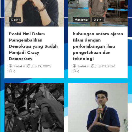
Opini
Nasional
Opini
Posisi HmI Dalam
hubungan antara ajaran
Mengembalikan
Islam dengan
Demokrasi yang Sudah
perkembangan ilmu
Menjadi Crazy
pengetahuan dan
Democracy
teknologi
Redaksi
July 29, 2026
Redaksi
July 28, 2026
0
0