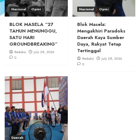
Nasional
Opini
Nasional
Opini
BLOK MASELA “27
Blok Masela:
TAHUN MENUNGGU,
Mengakhiri Paradoks
SATU HARI
Daerah Kaya Sumber
GROUNDBREAKING”
Daya, Rakyat Tetap
Tertinggal
Redaksi
July 28, 2026
0
Redaksi
July 28, 2026
0
Daerah