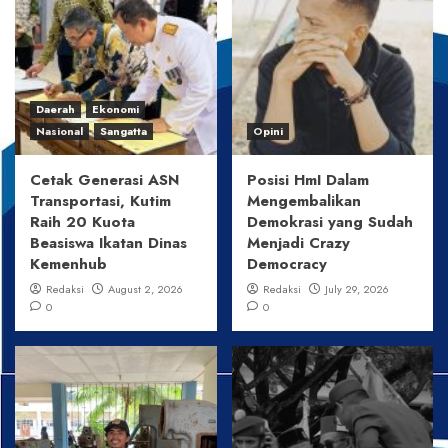
Daerah
Ekonomi
Nasional
Sangatta
Opini
Cetak Generasi ASN
Posisi HmI Dalam
Transportasi, Kutim
Mengembalikan
Raih 20 Kuota
Demokrasi yang Sudah
Beasiswa Ikatan Dinas
Menjadi Crazy
Kemenhub
Democracy
Redaksi
August 2, 2026
Redaksi
July 29, 2026
0
0