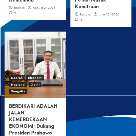
Kemitraan
Redaksi
August 2, 2026
0
Redaksi
June 18, 2026
0
Daerah
Ekonomi
Nasional
Opini
Sangatta
BERDIKARI ADALAH
JALAN
KEMERDEKAAN
EKONOMI: Dukung
Presiden Prabowo