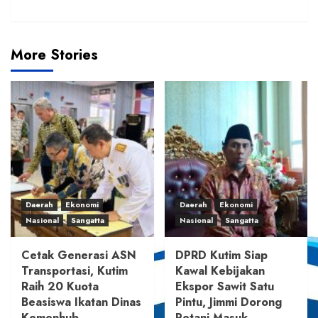
More Stories
Daerah
Ekonomi
Daerah
Ekonomi
Nasional
Sangatta
Nasional
Sangatta
Cetak Generasi ASN
DPRD Kutim Siap
Transportasi, Kutim
Kawal Kebijakan
Raih 20 Kuota
Ekspor Sawit Satu
Beasiswa Ikatan Dinas
Pintu, Jimmi Dorong
Kemenhub
Petani Masuk