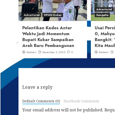
Advertorial
Advertorial
DPMD Kukar
Sangatta
Pelantikan Kades Antar
Usai Pers
Waktu Jadi Momentum
0, Mahyu
Bupati Kukar Sampaikan
Bangkit: 
Arah Baru Pembangunan
Kita Masi
Redaksi
December 3, 2025
0
Redaksi
Leave a reply
Default Comments (0)
Facebook Comments
Your email address will not be published.
Requ