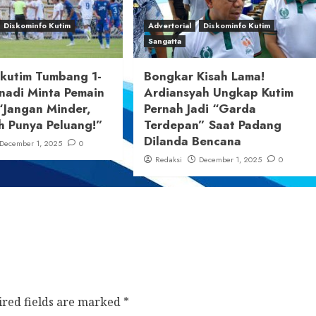
Diskominfo Kutim
Advertorial
Diskominfo Kutim
Sangatta
ikutim Tumbang 1-
Bongkar Kisah Lama!
nadi Minta Pemain
Ardiansyah Ungkap Kutim
“Jangan Minder,
Pernah Jadi “Garda
h Punya Peluang!”
Terdepan” Saat Padang
Dilanda Bencana
December 1, 2025
0
Redaksi
December 1, 2025
0
ired fields are marked
*