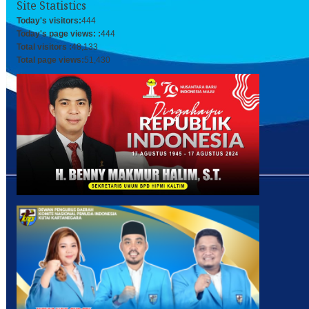
Site Statistics
Today's visitors:
444
Today's page views: :
444
Total visitors :
48,133
Total page views:
51,430