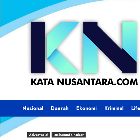
Skip
to
content
Nasional
Daerah
Ekonomi
Kriminal
Lif
Advertorial
Diskominfo Kukar