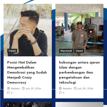
Opini
Nasional
Opini
Posisi HmI Dalam
hubungan antara ajaran
Mengembalikan
Islam dengan
Demokrasi yang Sudah
perkembangan ilmu
Menjadi Crazy
pengetahuan dan
Democracy
teknologi
Redaksi
July 29, 2026
Redaksi
July 28, 2026
0
0