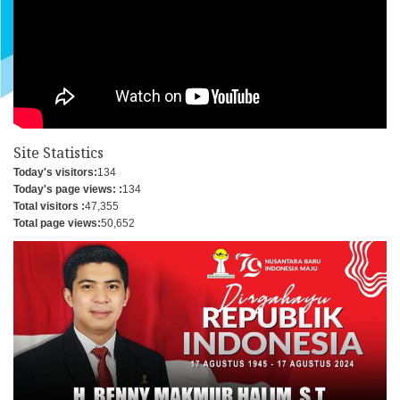
Site Statistics
Today's visitors:
134
Today's page views: :
134
Total visitors :
47,355
Total page views:
50,652